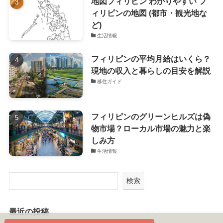
地図フィリピン わかりやすい フ
ィリピンの地図 (都市・観光地な
ど)
生活情報
フィリピンの平均月給はいくら？
現地の収入と暮らしの目安を解説
移住ガイド
フィリピンのグリーンヒルズは偽
物市場？ローカル市場の魅力と楽
しみ方
生活情報
検索
最近の投稿